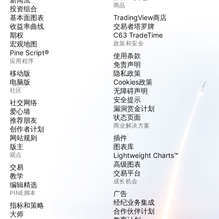
商品
投资组合
基本面图表
TradingView商店
收益率曲线
交易者塔罗牌
期权
C63 TradeTime
宏观地图
政策和安全
Pine Script®
使用条款
应用程序
免责声明
移动版
隐私政策
电脑版
Cookies政策
社区
无障碍声明
安全提示
社交网络
漏洞赏金计划
爱心墙
状态页面
推荐朋友
商业解决方案
创作者计划
网站规则
插件
版主
图表库
观点
Lightweight Charts™
高级图表
交易
交易平台
教学
成长机会
编辑精选
PINE脚本
广告
经纪业务集成
指标和策略
合作伙伴计划
大师