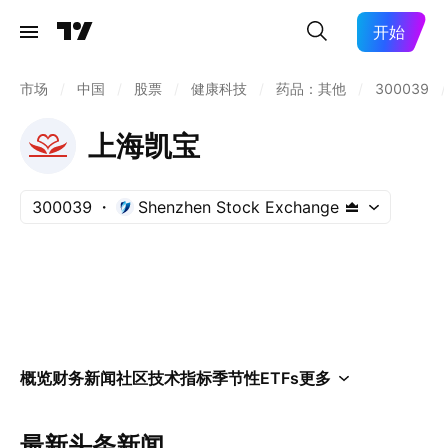
开始
市场
/
中国
/
股票
/
健康科技
/
药品：其他
/
300039
/
上海凯宝
300039
Shenzhen Stock Exchange
概览
财务
新闻
社区
技术指标
季节性
ETFs
更多
最新头条新闻