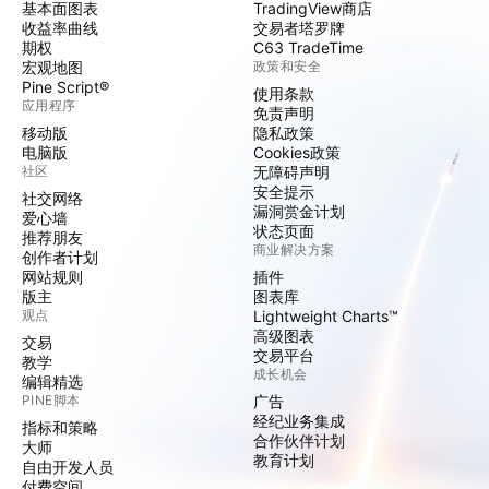
基本面图表
TradingView商店
收益率曲线
交易者塔罗牌
期权
C63 TradeTime
宏观地图
政策和安全
Pine Script®
使用条款
应用程序
免责声明
移动版
隐私政策
电脑版
Cookies政策
社区
无障碍声明
安全提示
社交网络
漏洞赏金计划
爱心墙
状态页面
推荐朋友
商业解决方案
创作者计划
网站规则
插件
版主
图表库
观点
Lightweight Charts™
高级图表
交易
交易平台
教学
成长机会
编辑精选
PINE脚本
广告
经纪业务集成
指标和策略
合作伙伴计划
大师
教育计划
自由开发人员
付费空间