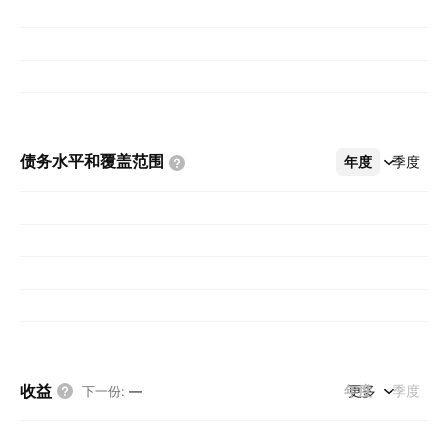
债务水平和覆盖范围
年度
更多
季度
收益
年度
更多
季度
下一份
:
—