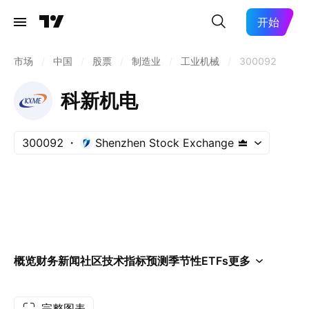
开始
市场
/
中国
/
股票
/
制造业
/
工业机械
/
300092
科新机电
300092
Shenzhen Stock Exchange
概览
财务
新闻
社区
技术指标
预测
季节性
ETFs
更多
完整图表