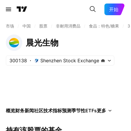
开始
市场
/
中国
/
股票
/
非耐用消费品
/
食品：特色/糖果
/
3
晨光生物
300138
Shenzhen Stock Exchange
概览
财务
新闻
社区
技术指标
预测
季节性
ETFs
更多
持有该股票的基金