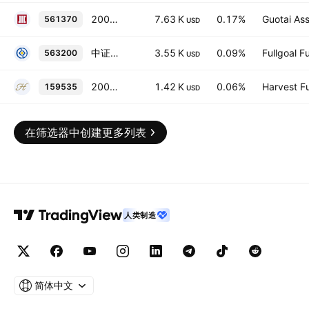
2000ETF
7.63 K
0.17%
Guotai As
561370
USD
中证2000指数ETF
3.55 K
0.09%
Fullgoal 
563200
USD
2000指数
1.42 K
0.06%
Harvest F
159535
USD
在筛选器中创建更多列表
人类制造
简体中文