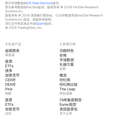
部分市场数据由
ICE Data Services
提供。
部分参考数据由FactSet提供。版权所有 © 2026 FactSet Research
Systems Inc.
版权所有 © 2026 美国银行家协会。CUSIP数据库由FactSet Research
Systems Inc.提供。保留所有权利。
SEC文件和其他文件由
Quartr
提供。
© 2026 TradingView, Inc.
不仅是产品
工具和订阅
超级图表
功能特色
筛选器
价格
市场数据
股票
礼物方案
ETFs
交易
债券
加密货币
概览
CEX对
经纪商
DEX对
经纪商比较
Pine
The Leap
热图
特别优惠
股票
CME集团期货
ETFs
Eurex期货
加密货币
美国股票包
日历
关于公司