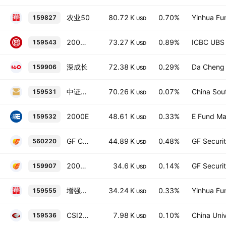
农业50
80.72 K
0.70%
Yinhua Fu
159827
USD
2000指基
73.27 K
0.89%
ICBC UBS 
159543
USD
深成长
72.38 K
0.29%
Da Cheng 
159906
USD
中证2000
70.26 K
0.07%
China Sou
159531
USD
2000E
48.61 K
0.33%
E Fund Ma
159532
USD
GF CSI 2000 ETF
44.89 K
0.48%
GF Securit
560220
USD
2000ETF
34.6 K
0.14%
GF Securit
159907
USD
增强2000
34.24 K
0.33%
Yinhua Fu
159555
USD
CSI2000
7.98 K
0.10%
China Uni
159536
USD