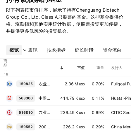
以下列表按市值排序，展示了持有Chenguang Biotech
Group Co., Ltd. Class A只股票的基金。这些基金提供价
格、涨跌幅和其他实用统计数据，使股票投资更加便捷，
并提供更多低风险的投资机会。
概览
更多
表现
技术指标
延长时段
资金流向
商
品
市值
重量
发行人
代
码
农业ETF
2.36 M
0.70%
Fullgoal 
159825
USD
中證2000ETF華泰柏瑞
414.79 K
0.11%
Huatai-Pi
563300
USD
农业50ETF
236.49 K
0.69%
CITIC Secu
516810
USD
2000增强
226.2 K
0.29%
China Mer
159552
USD