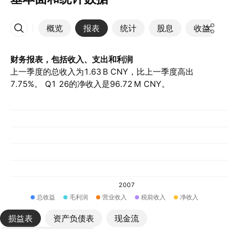
概览
报表
统计
股息
收益
更多
财务报表，包括收入、支出和利润
上一季度的总收入为‪1.63 B‬ CNY，比上一季度高出
7.75%。 Q1 26的净收入是‪96.72 M‬ CNY。
2007
总收益
毛利润
营业收入
税前收入
净收入
损益表
资产负债表
现金流