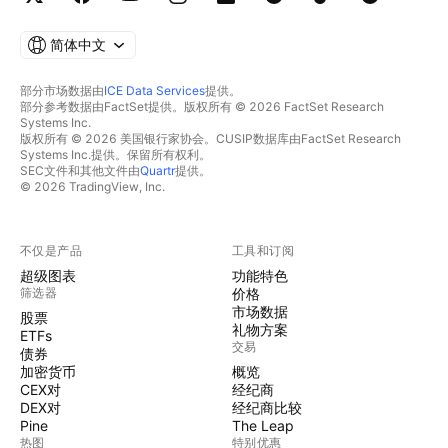
简体中文
部分市场数据由
ICE Data Services
提供。
部分参考数据由FactSet提供。版权所有 © 2026 FactSet Research
Systems Inc.
版权所有 © 2026 美国银行家协会。CUSIP数据库由FactSet Research
Systems Inc.提供。保留所有权利。
SEC文件和其他文件由
Quartr
提供。
© 2026 TradingView, Inc.
不仅是产品
工具和订阅
超级图表
功能特色
筛选器
价格
市场数据
股票
礼物方案
ETFs
交易
债券
加密货币
概览
CEX对
经纪商
DEX对
经纪商比较
Pine
The Leap
热图
特别优惠