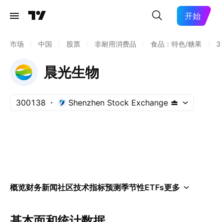
开始
市场
/
中国
/
股票
/
非耐用消费品
/
食品：特色/糖果
/
3
晨光生物
300138
Shenzhen Stock Exchange
概览
财务
新闻
社区
技术指标
预测
季节性
ETFs
更多
基本面和统计数据