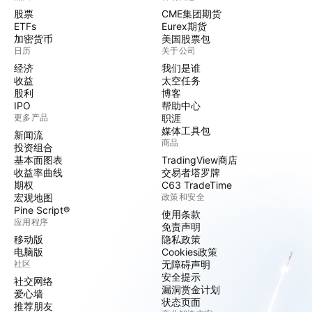
股票
CME集团期货
ETFs
Eurex期货
加密货币
美国股票包
日历
关于公司
经济
我们是谁
收益
太空任务
股利
博客
IPO
帮助中心
更多产品
职涯
媒体工具包
新闻流
商品
投资组合
基本面图表
TradingView商店
收益率曲线
交易者塔罗牌
期权
C63 TradeTime
宏观地图
政策和安全
Pine Script®
使用条款
应用程序
免责声明
移动版
隐私政策
电脑版
Cookies政策
社区
无障碍声明
安全提示
社交网络
漏洞赏金计划
爱心墙
状态页面
推荐朋友