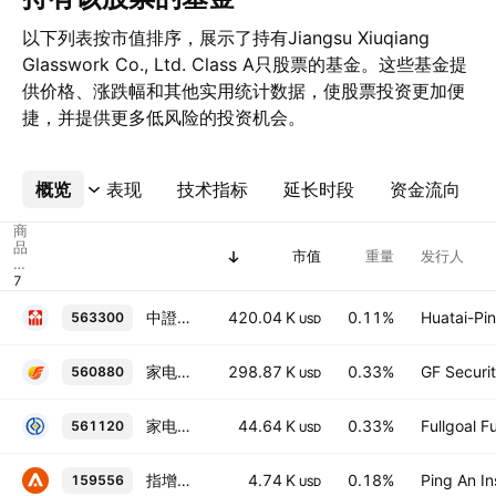
以下列表按市值排序，展示了持有Jiangsu Xiuqiang
Glasswork Co., Ltd. Class A只股票的基金。这些基金提
供价格、涨跌幅和其他实用统计数据，使股票投资更加便
捷，并提供更多低风险的投资机会。
概览
更多
表现
技术指标
延长时段
资金流向
商
品
市值
重量
发行人
代
码
中證2000ETF華泰柏瑞
420.04 K
0.11%
Huatai-Pi
563300
USD
家电ETF龙头
298.87 K
0.33%
GF Securit
560880
USD
家电ETF
44.64 K
0.33%
Fullgoal 
561120
USD
指增2000
4.74 K
0.18%
Ping An In
159556
USD