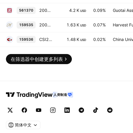
2000ETF
4.2 K
0.09%
Guotai As
561370
USD
2000指数
1.63 K
0.07%
Harvest F
159535
USD
CSI2000
1.48 K
0.02%
China Uni
159536
USD
在筛选器中创建更多列表
人类制造
简体中文