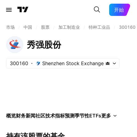
开始
市场
/
中国
/
股票
/
加工制造业
/
特种工业品
/
300160
秀强股份
300160
Shenzhen Stock Exchange
概览
财务
新闻
社区
技术指标
预测
季节性
ETFs
更多
持有该股票的基金