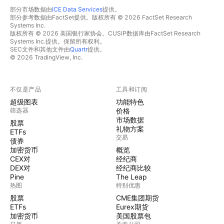
部分市场数据由
ICE Data Services
提供。
部分参考数据由FactSet提供。版权所有 © 2026 FactSet Research
Systems Inc.
版权所有 © 2026 美国银行家协会。CUSIP数据库由FactSet Research
Systems Inc.提供。保留所有权利。
SEC文件和其他文件由
Quartr
提供。
© 2026 TradingView, Inc.
不仅是产品
工具和订阅
超级图表
功能特色
筛选器
价格
市场数据
股票
礼物方案
ETFs
交易
债券
加密货币
概览
CEX对
经纪商
DEX对
经纪商比较
Pine
The Leap
热图
特别优惠
股票
CME集团期货
ETFs
Eurex期货
加密货币
美国股票包