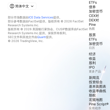
ETFs
简体中文
债券
加密货币
CEX对
部分市场数据由
ICE Data Services
提供。
DEX对
部分参考数据由FactSet提供。版权所有 © 2026 FactSet
Pine
Research Systems Inc.
热图
版权所有 © 2026 美国银行家协会。CUSIP数据库由FactSet
Research Systems Inc.提供。保留所有权利。
股票
SEC文件和其他文件由
Quartr
提供。
ETFs
© 2026 TradingView, Inc.
加密货币
日历
经济
收益
股利
IPO
更多产品
新闻流
投资组合
基本面图表
收益率曲线
期权
宏观地图
Pine Script®
应用程序