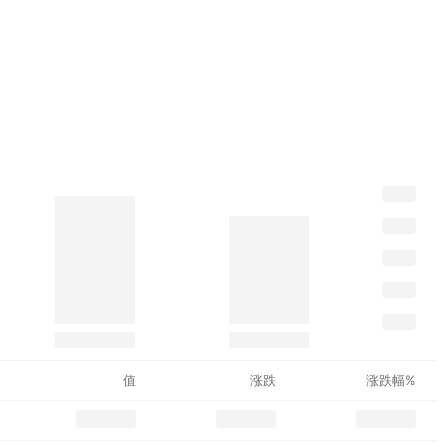
值
涨跌
涨跌幅%