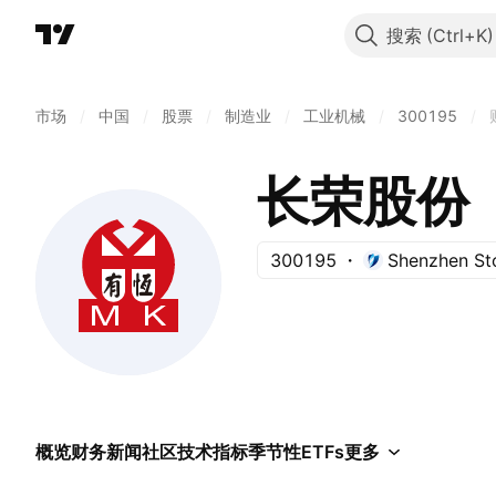
搜索
市场
/
中国
/
股票
/
制造业
/
工业机械
/
300195
/
长荣股份
300195
Shenzhen St
概览
财务
新闻
社区
技术指标
季节性
ETFs
更多