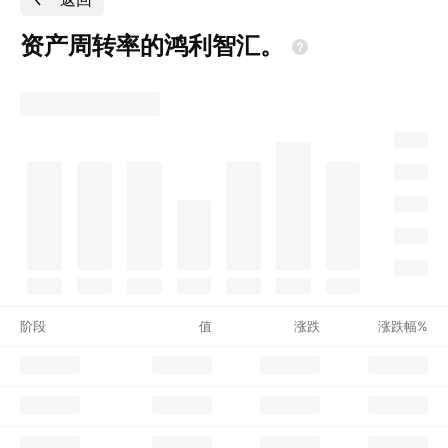
资产周转率的鸿利智汇。
阶段
值
涨跌
涨跌幅%