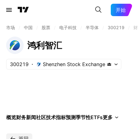
开始
市场
/
中国
/
股票
/
电子科技
/
半导体
/
300219
/
财
鸿利智汇
300219
Shenzhen Stock Exchange
概览
财务
新闻
社区
技术指标
预测
季节性
ETFs
更多
返回