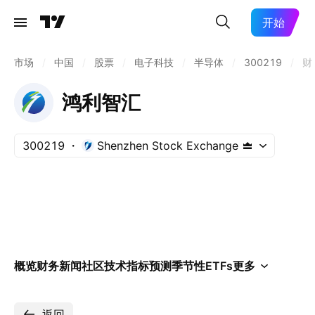
开始
市场
/
中国
/
股票
/
电子科技
/
半导体
/
300219
/
财
鸿利智汇
300219
Shenzhen Stock Exchange
概览
财务
新闻
社区
技术指标
预测
季节性
ETFs
更多
返回