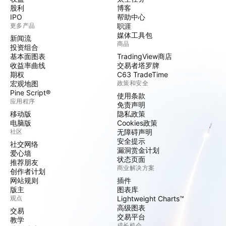
股利
博客
IPO
帮助中心
更多产品
职涯
媒体工具包
新闻流
商品
投资组合
基本面图表
TradingView商店
收益率曲线
交易者塔罗牌
期权
C63 TradeTime
宏观地图
政策和安全
Pine Script®
使用条款
应用程序
免责声明
移动版
隐私政策
电脑版
Cookies政策
社区
无障碍声明
安全提示
社交网络
漏洞赏金计划
爱心墙
状态页面
推荐朋友
商业解决方案
创作者计划
网站规则
插件
版主
图表库
观点
Lightweight Charts™
高级图表
交易
交易平台
教学
成长机会