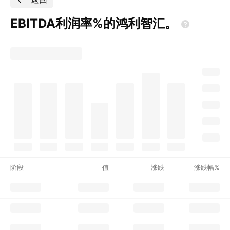
EBITDA利润率%的鸿利智汇。
阶段
值
涨跌
涨跌幅%