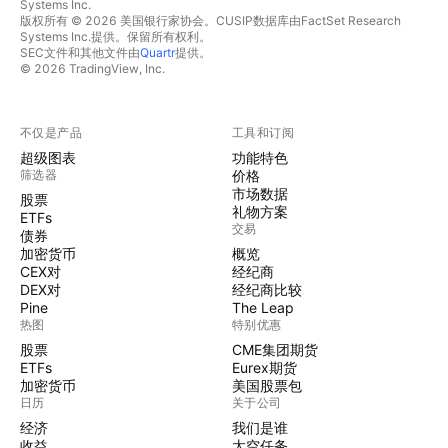
Systems Inc.
版权所有 © 2026 美国银行家协会。CUSIP数据库由FactSet Research
Systems Inc.提供。保留所有权利。
SEC文件和其他文件由
Quartr
提供。
© 2026 TradingView, Inc.
不仅是产品
工具和订阅
超级图表
功能特色
筛选器
价格
市场数据
股票
礼物方案
ETFs
交易
债券
加密货币
概览
CEX对
经纪商
DEX对
经纪商比较
Pine
The Leap
热图
特别优惠
股票
CME集团期货
ETFs
Eurex期货
加密货币
美国股票包
日历
关于公司
经济
我们是谁
收益
太空任务