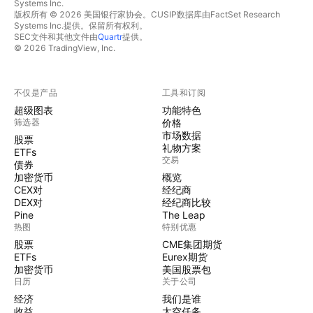
Systems Inc.
版权所有 © 2026 美国银行家协会。CUSIP数据库由FactSet Research
Systems Inc.提供。保留所有权利。
SEC文件和其他文件由
Quartr
提供。
© 2026 TradingView, Inc.
不仅是产品
工具和订阅
超级图表
功能特色
筛选器
价格
市场数据
股票
礼物方案
ETFs
交易
债券
加密货币
概览
CEX对
经纪商
DEX对
经纪商比较
Pine
The Leap
热图
特别优惠
股票
CME集团期货
ETFs
Eurex期货
加密货币
美国股票包
日历
关于公司
经济
我们是谁
收益
太空任务