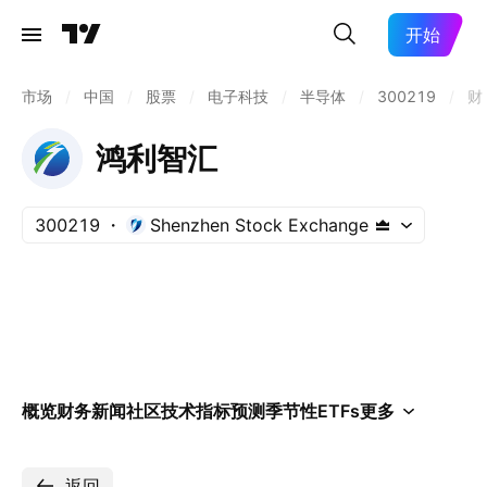
开始
市场
/
中国
/
股票
/
电子科技
/
半导体
/
300219
/
财
鸿利智汇
300219
Shenzhen Stock Exchange
概览
财务
新闻
社区
技术指标
预测
季节性
ETFs
更多
返回