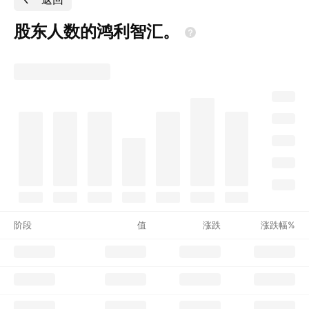
股东人数的鸿利智汇。
阶段
值
涨跌
涨跌幅%