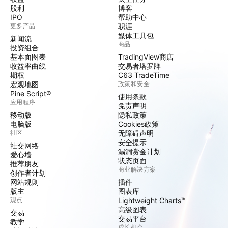
股利
博客
IPO
帮助中心
更多产品
职涯
媒体工具包
新闻流
商品
投资组合
基本面图表
TradingView商店
收益率曲线
交易者塔罗牌
期权
C63 TradeTime
宏观地图
政策和安全
Pine Script®
使用条款
应用程序
免责声明
移动版
隐私政策
电脑版
Cookies政策
社区
无障碍声明
安全提示
社交网络
漏洞赏金计划
爱心墙
状态页面
推荐朋友
商业解决方案
创作者计划
网站规则
插件
版主
图表库
观点
Lightweight Charts™
高级图表
交易
交易平台
教学
成长机会