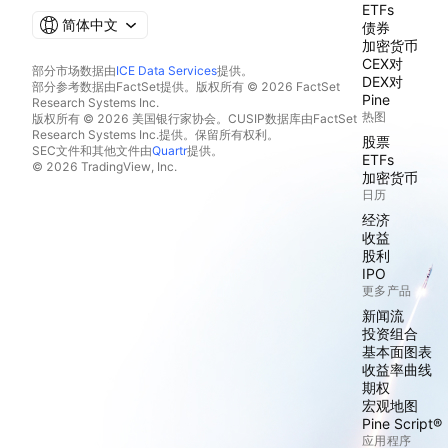
ETFs
简体中文
债券
加密货币
CEX对
部分市场数据由
ICE Data Services
提供。
DEX对
部分参考数据由FactSet提供。版权所有 © 2026 FactSet
Pine
Research Systems Inc.
热图
版权所有 © 2026 美国银行家协会。CUSIP数据库由FactSet
Research Systems Inc.提供。保留所有权利。
股票
SEC文件和其他文件由
Quartr
提供。
ETFs
© 2026 TradingView, Inc.
加密货币
日历
经济
收益
股利
IPO
更多产品
新闻流
投资组合
基本面图表
收益率曲线
期权
宏观地图
Pine Script®
应用程序