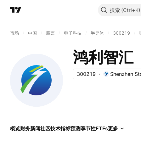
搜索
市场
/
中国
/
股票
/
电子科技
/
半导体
/
300219
/
鸿利智汇
300219
Shenzhen St
概览
财务
新闻
社区
技术指标
预测
季节性
ETFs
更多