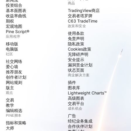
商品
投资组合
基本面图表
TradingView商店
收益率曲线
交易者塔罗牌
期权
C63 TradeTime
宏观地图
政策和安全
Pine Script®
使用条款
应用程序
免责声明
移动版
隐私政策
电脑版
Cookies政策
社区
无障碍声明
安全提示
社交网络
漏洞赏金计划
爱心墙
状态页面
推荐朋友
商业解决方案
创作者计划
网站规则
插件
版主
图表库
观点
Lightweight Charts™
高级图表
交易
交易平台
教学
成长机会
编辑精选
PINE脚本
广告
经纪业务集成
指标和策略
合作伙伴计划
大师