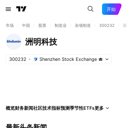
开始
市场
/
中国
/
股票
/
制造业
/
杂项制造
/
300232
/
新
洲明科技
300232
Shenzhen Stock Exchange
概览
财务
新闻
社区
技术指标
预测
季节性
ETFs
更多
最新头条新闻