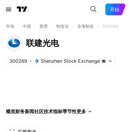
开始
市场
/
中国
/
股票
/
制造业
/
杂项制造
/
300269
联建光电
300269
Shenzhen Stock Exchange
概览
财务
新闻
社区
技术指标
季节性
更多
完整图表