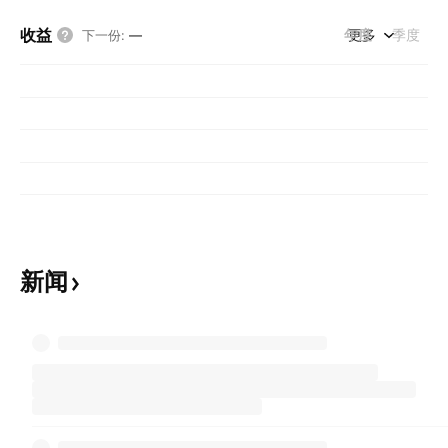
收益
年度
更多
季度
下一份
:
—
新闻