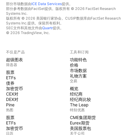
部分市场数据由
ICE Data Services
提供。
部分参考数据由FactSet提供。版权所有 © 2026 FactSet Research
Systems Inc.
版权所有 © 2026 美国银行家协会。CUSIP数据库由FactSet Research
Systems Inc.提供。保留所有权利。
SEC文件和其他文件由
Quartr
提供。
© 2026 TradingView, Inc.
不仅是产品
工具和订阅
超级图表
功能特色
筛选器
价格
市场数据
股票
礼物方案
ETFs
交易
债券
加密货币
概览
CEX对
经纪商
DEX对
经纪商比较
Pine
The Leap
热图
特别优惠
股票
CME集团期货
ETFs
Eurex期货
加密货币
美国股票包
日历
关于公司