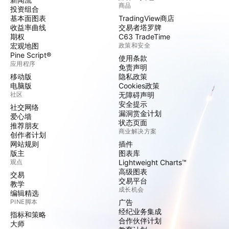
商品
投资组合
基本面图表
TradingView商店
收益率曲线
交易者塔罗牌
期权
C63 TradeTime
宏观地图
政策和安全
Pine Script®
使用条款
应用程序
免责声明
移动版
隐私政策
电脑版
Cookies政策
社区
无障碍声明
安全提示
社交网络
漏洞赏金计划
爱心墙
状态页面
推荐朋友
商业解决方案
创作者计划
网站规则
插件
版主
图表库
观点
Lightweight Charts™
高级图表
交易
交易平台
教学
成长机会
编辑精选
PINE脚本
广告
经纪业务集成
指标和策略
合作伙伴计划
大师