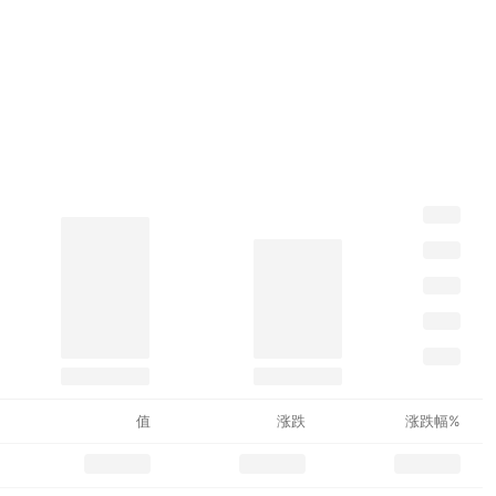
值
涨跌
涨跌幅%