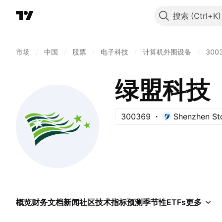
搜索
市场
/
中国
/
股票
/
电子科技
/
计算机外围设备
/
300
绿盟科技
300369
Shenzhen St
概览
财务
文档
新闻
社区
技术指标
预测
季节性
ETFs
更多