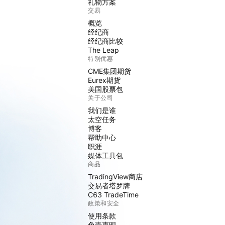
礼物方案
交易
概览
经纪商
经纪商比较
The Leap
特别优惠
CME集团期货
Eurex期货
美国股票包
关于公司
我们是谁
太空任务
博客
帮助中心
职涯
媒体工具包
商品
TradingView商店
交易者塔罗牌
C63 TradeTime
政策和安全
使用条款
免责声明