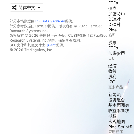
ETFs
简体中文
债券
加密货币
CEX对
部分市场数据由
ICE Data Services
提供。
DEX对
部分参考数据由FactSet提供。版权所有 © 2026 FactSet
Pine
Research Systems Inc.
热图
版权所有 © 2026 美国银行家协会。CUSIP数据库由FactSet
Research Systems Inc.提供。保留所有权利。
股票
SEC文件和其他文件由
Quartr
提供。
ETFs
© 2026 TradingView, Inc.
加密货币
日历
经济
收益
股利
IPO
更多产品
新闻流
投资组合
基本面图表
收益率曲线
期权
宏观地图
Pine Script®
应用程序