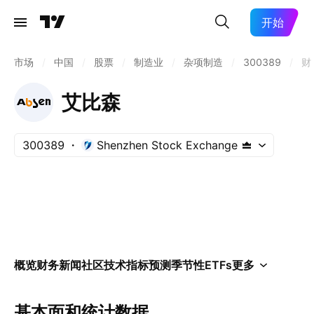
开始
市场
/
中国
/
股票
/
制造业
/
杂项制造
/
300389
/
财
艾比森
300389
Shenzhen Stock Exchange
概览
财务
新闻
社区
技术指标
预测
季节性
ETFs
更多
基本面和统计数据