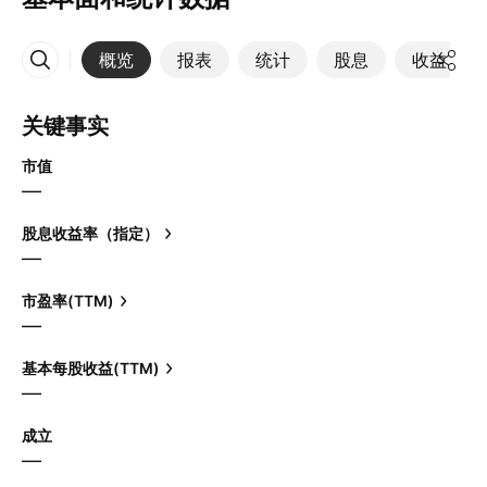
概览
报表
统计
股息
收益
更多
关键事实
市值
—
股息收益率（指定）
—
市盈率(TTM)
—
基本每股收益(TTM)
—
成立
—