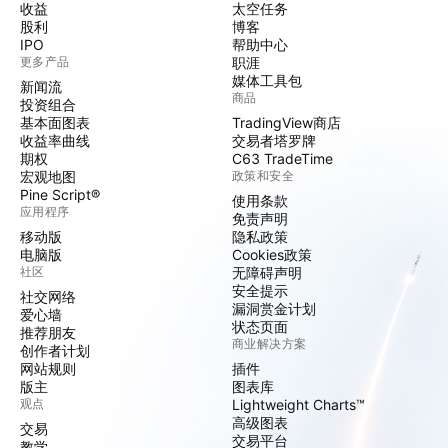
收益
太空任务
股利
博客
IPO
帮助中心
更多产品
职涯
媒体工具包
新闻流
商品
投资组合
基本面图表
TradingView商店
收益率曲线
交易者塔罗牌
期权
C63 TradeTime
宏观地图
政策和安全
Pine Script®
使用条款
应用程序
免责声明
移动版
隐私政策
电脑版
Cookies政策
社区
无障碍声明
安全提示
社交网络
漏洞赏金计划
爱心墙
状态页面
推荐朋友
商业解决方案
创作者计划
网站规则
插件
版主
图表库
观点
Lightweight Charts™
高级图表
交易
交易平台
教学