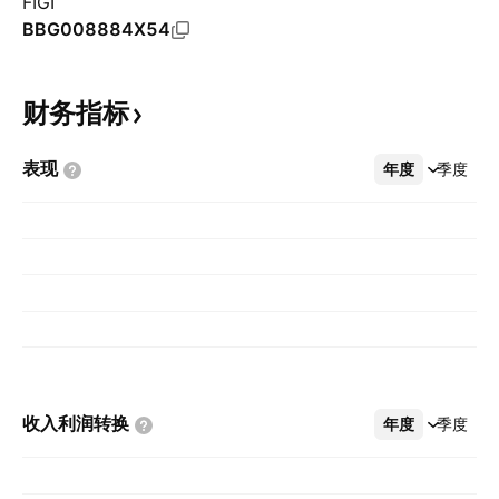
FIGI
BBG008884X54
财务指标
表现
年度
更多
季度
收入利润转换
年度
更多
季度