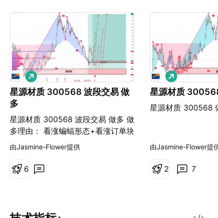
做
做
多
多
星源材质 300568 波段交易 做
星源材质 30056
多
星源材质 300568
星源材质 300568 波段交易 做多 做
多理由： 看涨蝙蝠形态+看涨订单块
+成交量分布+（看涨K线形态确认）
由Jasmine-Flower提供
由Jasmine-Flower提
=做多 交易计划A： 入场位在7.10
元附近，入场做多，止损位放在
6
2
7
6.60元。 7.10元—6.60元=0.5元
（每股止损金额） 假设单笔固定亏
损金额为2000元。 2000元÷0.5元
=4000股 4000股×7.10元=28400