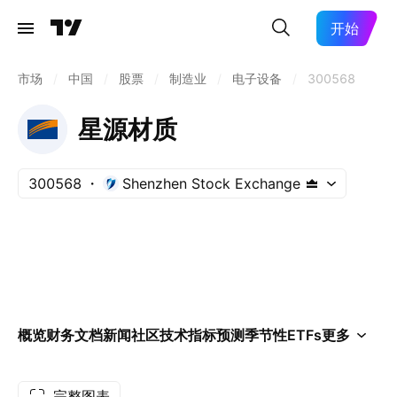
开始
市场
/
中国
/
股票
/
制造业
/
电子设备
/
300568
星源材质
300568
Shenzhen Stock Exchange
概览
财务
文档
新闻
社区
技术指标
预测
季节性
ETFs
更多
完整图表