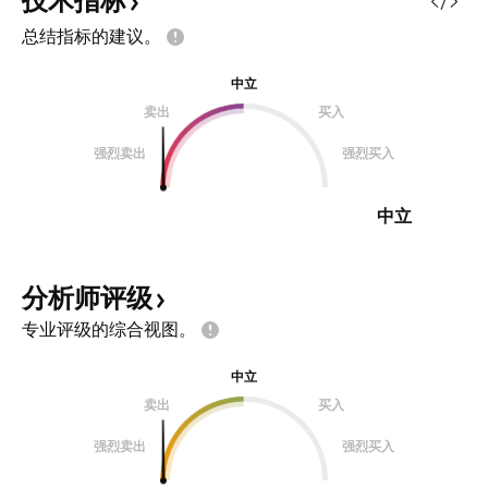
技术指标
元（单笔交易总金额） 第一目标位
总结指标的建议。
看12.20元附近，减半仓，推保护。
第二目标位看20.20元附近，再减半
中立
仓，推保护。 第三目标位看40元附
卖出
买入
近，再减半仓，推保护。 交易计划
B: 入场位5.30附近，入场做多，止
强烈卖出
强烈买入
损位放在4.30元。 5.30元—4.30元
=
中立
分析师评级
专业评级的综合视图。
中立
卖出
买入
强烈卖出
强烈买入