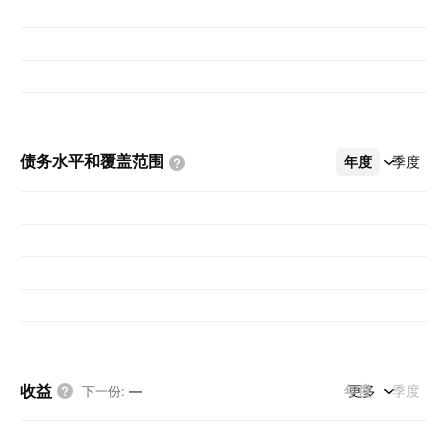
债务水平和覆盖范围
年度
更多
季度
收益
年度
更多
季度
下一份
:
—