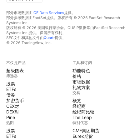
部分市场数据由
ICE Data Services
提供。
部分参考数据由FactSet提供。版权所有 © 2026 FactSet Research
Systems Inc.
版权所有 © 2026 美国银行家协会。CUSIP数据库由FactSet Research
Systems Inc.提供。保留所有权利。
SEC文件和其他文件由
Quartr
提供。
© 2026 TradingView, Inc.
不仅是产品
工具和订阅
超级图表
功能特色
筛选器
价格
市场数据
股票
礼物方案
ETFs
交易
债券
加密货币
概览
CEX对
经纪商
DEX对
经纪商比较
Pine
The Leap
热图
特别优惠
股票
CME集团期货
ETFs
Eurex期货