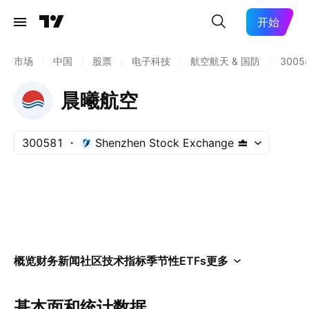
开始
市场
/
中国
/
股票
/
电子科技
/
航空航天 & 国防
/
3005
晨曦航空
300581
Shenzhen Stock Exchange
概览
财务
新闻
社区
技术指标
季节性
ETFs
更多
基本面和统计数据