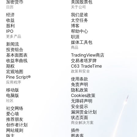
加密货币
美国股票包
日历
关于公司
经济
我们是谁
收益
太空任务
股利
博客
IPO
帮助中心
更多产品
职涯
媒体工具包
新闻流
商品
投资组合
基本面图表
TradingView商店
收益率曲线
交易者塔罗牌
期权
C63 TradeTime
宏观地图
政策和安全
Pine Script®
使用条款
应用程序
免责声明
移动版
隐私政策
电脑版
Cookies政策
社区
无障碍声明
安全提示
社交网络
漏洞赏金计划
爱心墙
状态页面
推荐朋友
商业解决方案
创作者计划
网站规则
插件
版主
图表库