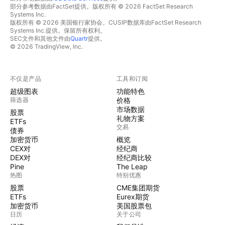
部分参考数据由FactSet提供。版权所有 © 2026 FactSet Research
Systems Inc.
版权所有 © 2026 美国银行家协会。CUSIP数据库由FactSet Research
Systems Inc.提供。保留所有权利。
SEC文件和其他文件由
Quartr
提供。
© 2026 TradingView, Inc.
不仅是产品
工具和订阅
超级图表
功能特色
筛选器
价格
市场数据
股票
礼物方案
ETFs
交易
债券
加密货币
概览
CEX对
经纪商
DEX对
经纪商比较
Pine
The Leap
热图
特别优惠
股票
CME集团期货
ETFs
Eurex期货
加密货币
美国股票包
日历
关于公司