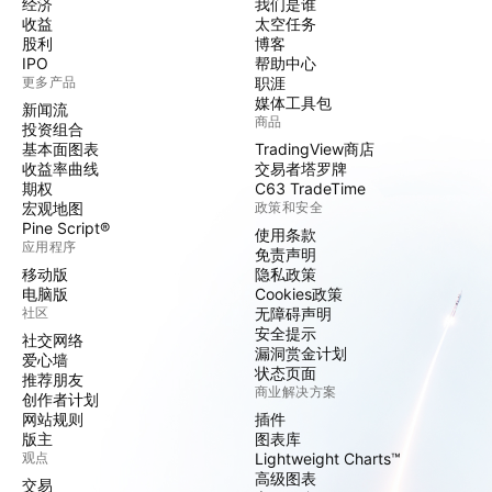
经济
我们是谁
收益
太空任务
股利
博客
IPO
帮助中心
更多产品
职涯
媒体工具包
新闻流
商品
投资组合
基本面图表
TradingView商店
收益率曲线
交易者塔罗牌
期权
C63 TradeTime
宏观地图
政策和安全
Pine Script®
使用条款
应用程序
免责声明
移动版
隐私政策
电脑版
Cookies政策
社区
无障碍声明
安全提示
社交网络
漏洞赏金计划
爱心墙
状态页面
推荐朋友
商业解决方案
创作者计划
网站规则
插件
版主
图表库
观点
Lightweight Charts™
高级图表
交易