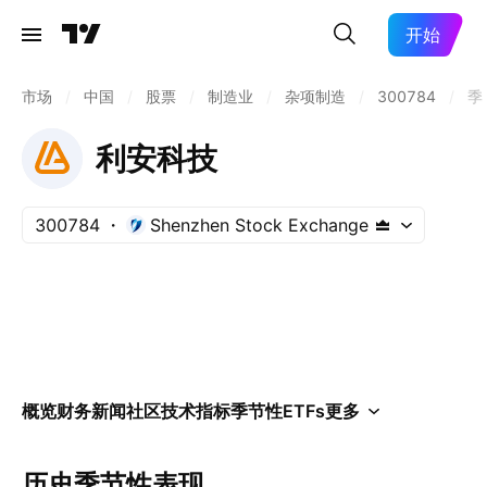
开始
市场
/
中国
/
股票
/
制造业
/
杂项制造
/
300784
/
季
利安科技
300784
Shenzhen Stock Exchange
概览
财务
新闻
社区
技术指标
季节性
ETFs
更多
历史季节性表现