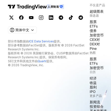
不仅是产品
人类制造
超级图表
筛选器
股票
ETFs
简体中文
债券
加密货币
CEX对
部分市场数据由
ICE Data Services
提供。
DEX对
部分参考数据由FactSet提供。版权所有 © 2026 FactSet
Pine
Research Systems Inc.
热图
版权所有 © 2026 美国银行家协会。CUSIP数据库由FactSet
Research Systems Inc.提供。保留所有权利。
股票
SEC文件和其他文件由
Quartr
提供。
ETFs
© 2026 TradingView, Inc.
加密货币
日历
经济
收益
股利
IPO
更多产品
新闻流
投资组合
基本面图表