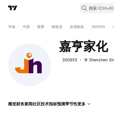
搜索
市场
/
中国
/
股票
/
制造业
/
杂项制造
/
300955
/
嘉亨家化
300955
Shenzhen St
概览
财务
新闻
社区
技术指标
预测
季节性
更多