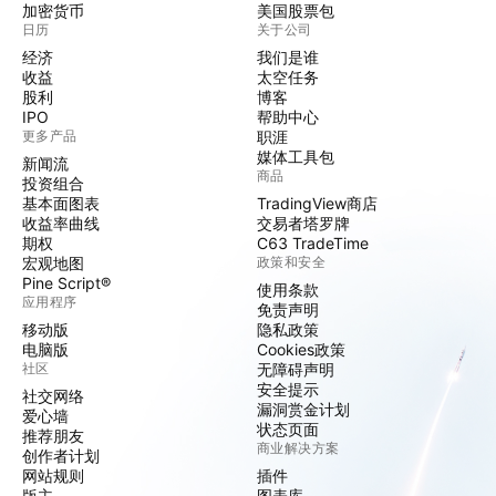
加密货币
美国股票包
日历
关于公司
经济
我们是谁
收益
太空任务
股利
博客
IPO
帮助中心
更多产品
职涯
媒体工具包
新闻流
商品
投资组合
基本面图表
TradingView商店
收益率曲线
交易者塔罗牌
期权
C63 TradeTime
宏观地图
政策和安全
Pine Script®
使用条款
应用程序
免责声明
移动版
隐私政策
电脑版
Cookies政策
社区
无障碍声明
安全提示
社交网络
漏洞赏金计划
爱心墙
状态页面
推荐朋友
商业解决方案
创作者计划
网站规则
插件
版主
图表库