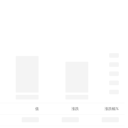
值
涨跌
涨跌幅%