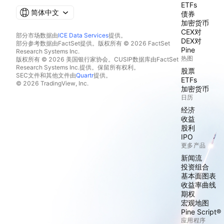
ETFs
简体中文
债券
加密货币
CEX对
部分市场数据由
ICE Data Services
提供。
DEX对
部分参考数据由FactSet提供。版权所有 © 2026 FactSet
Pine
Research Systems Inc.
热图
版权所有 © 2026 美国银行家协会。CUSIP数据库由FactSet
Research Systems Inc.提供。保留所有权利。
股票
SEC文件和其他文件由
Quartr
提供。
ETFs
© 2026 TradingView, Inc.
加密货币
日历
经济
收益
股利
IPO
更多产品
新闻流
投资组合
基本面图表
收益率曲线
期权
宏观地图
Pine Script®
应用程序