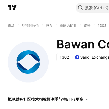
搜索
市场
/
沙特阿拉伯
/
股票
/
非能源矿业
/
钢铁
/
1302
Bawan C
1302
Saudi Exchang
概览
财务
社区
技术指标
预测
季节性
ETFs
更多