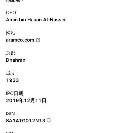
CEO
Amin bin Hasan Al-Nasser
网站
aramco.com
总部
Dhahran
成立
1933
IPO日期
2019年12月11日
ISIN
SA14TG012N13