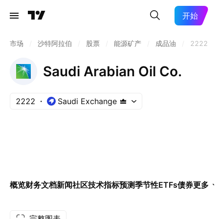
开始
市场
/
沙特阿拉伯
/
股票
/
能源矿产
/
成品油
/
2222
Saudi Arabian Oil Co.
2222
Saudi Exchange
概览
财务
文档
新闻
社区
技术指标
预测
季节性
ETFs
债券
更多
完整图表