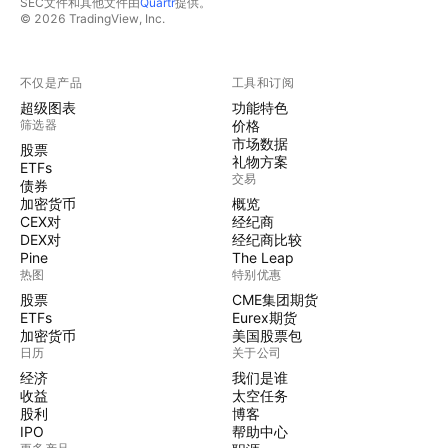
SEC文件和其他文件由
Quartr
提供。
© 2026 TradingView, Inc.
不仅是产品
工具和订阅
超级图表
功能特色
筛选器
价格
市场数据
股票
礼物方案
ETFs
交易
债券
加密货币
概览
CEX对
经纪商
DEX对
经纪商比较
Pine
The Leap
热图
特别优惠
股票
CME集团期货
ETFs
Eurex期货
加密货币
美国股票包
日历
关于公司
经济
我们是谁
收益
太空任务
股利
博客
IPO
帮助中心