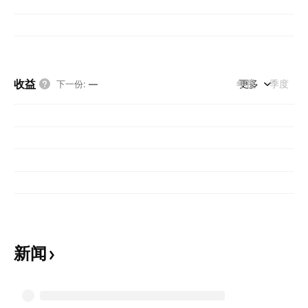
收益
年度
更多
季度
下一份
:
—
新闻