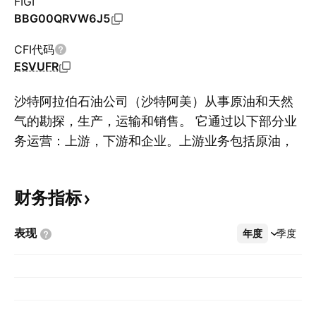
FIGI
BBG00QRVW6J5
CFI代码
ESVUFR
沙特阿拉伯石油公司（沙特阿美）从事原油和天然
气的勘探，生产，运输和销售。 它通过以下部分业
务运营：上游，下游和企业。上游业务包括原油，
显
天然气和液化天然气的勘探，田间开发和生产。 下
游业务侧重于炼油，物流，发电以及原油，石油和
财务指标
石化产品的销售以及向国内外客户提供的相关服
务。 企业部门提供支持服务，包括人力资源，财务
表现
年度
更多
季度
和信息技术。 该公司成立于1933年，总部位于沙
特阿拉伯的达兰。