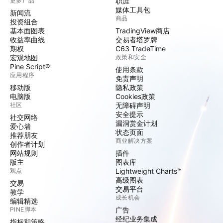
更多产品
职涯
媒体工具包
新闻流
商品
投资组合
基本面图表
TradingView商店
收益率曲线
交易者塔罗牌
期权
C63 TradeTime
宏观地图
政策和安全
Pine Script®
使用条款
应用程序
免责声明
移动版
隐私政策
电脑版
Cookies政策
社区
无障碍声明
安全提示
社交网络
漏洞赏金计划
爱心墙
状态页面
推荐朋友
商业解决方案
创作者计划
网站规则
插件
版主
图表库
观点
Lightweight Charts™
高级图表
交易
交易平台
教学
成长机会
编辑精选
PINE脚本
广告
经纪业务集成
指标和策略