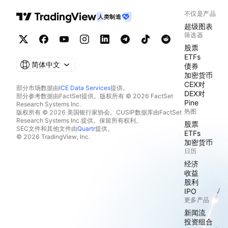
不仅是产品
人类制造
超级图表
筛选器
股票
ETFs
简体中文
债券
加密货币
CEX对
部分市场数据由
ICE Data Services
提供。
DEX对
部分参考数据由FactSet提供。版权所有 © 2026 FactSet
Pine
Research Systems Inc.
热图
版权所有 © 2026 美国银行家协会。CUSIP数据库由FactSet
Research Systems Inc.提供。保留所有权利。
股票
SEC文件和其他文件由
Quartr
提供。
ETFs
© 2026 TradingView, Inc.
加密货币
日历
经济
收益
股利
IPO
更多产品
新闻流
投资组合