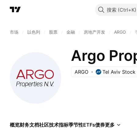
搜索
市场
/
以色列
/
股票
/
金融
/
房地产开发
/
ARGO
/
Argo Prop
ARGO
Tel Aviv Stoc
概览
财务
文档
社区
技术指标
季节性
ETFs
债券
更多