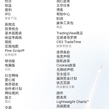
经济
我们是谁
收益
太空任务
股利
博客
IPO
帮助中心
更多产品
职涯
媒体工具包
新闻流
商品
投资组合
基本面图表
TradingView商店
收益率曲线
交易者塔罗牌
期权
C63 TradeTime
宏观地图
政策和安全
Pine Script®
使用条款
应用程序
免责声明
移动版
隐私政策
电脑版
Cookies政策
社区
无障碍声明
安全提示
社交网络
漏洞赏金计划
爱心墙
状态页面
推荐朋友
商业解决方案
创作者计划
网站规则
插件
版主
图表库
观点
Lightweight Charts™
高级图表
交易