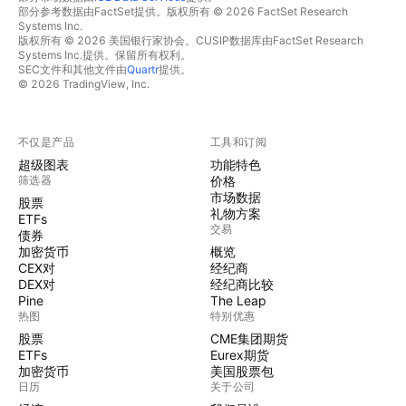
部分参考数据由FactSet提供。版权所有 © 2026 FactSet Research
Systems Inc.
版权所有 © 2026 美国银行家协会。CUSIP数据库由FactSet Research
Systems Inc.提供。保留所有权利。
SEC文件和其他文件由
Quartr
提供。
© 2026 TradingView, Inc.
不仅是产品
工具和订阅
超级图表
功能特色
筛选器
价格
市场数据
股票
礼物方案
ETFs
交易
债券
加密货币
概览
CEX对
经纪商
DEX对
经纪商比较
Pine
The Leap
热图
特别优惠
股票
CME集团期货
ETFs
Eurex期货
加密货币
美国股票包
日历
关于公司