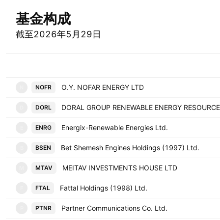
基金构成
截至2026年5月29日
商品代码
O.Y. NOFAR ENERGY LTD
NOFR
N
DORL
D
Energix-Renewable Energies Ltd.
ENRG
E
Bet Shemesh Engines Holdings (1997) Ltd.
BSEN
B
MEITAV INVESTMENTS HOUSE LTD
MTAV
M
Fattal Holdings (1998) Ltd.
FTAL
F
Partner Communications Co. Ltd.
PTNR
P