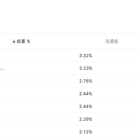
权重 %
流通股
3.32%
DORAL GROUP RENEWABLE ENERGY RESOURCES LTD
3.23%
2.76%
2.44%
2.44%
2.29%
2.12%