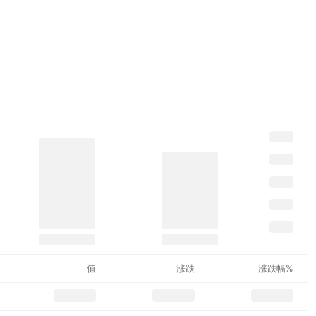
值
涨跌
涨跌幅%