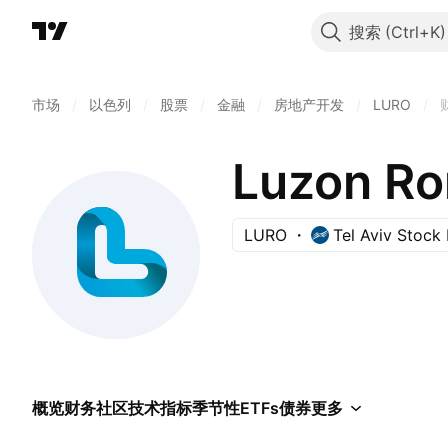
搜索
市场
/
以色列
/
股票
/
金融
/
房地产开发
/
LURO
/
Luzon Ro
LURO
Tel Aviv Stock
概览
财务
社区
技术指标
季节性
ETFs
债券
更多