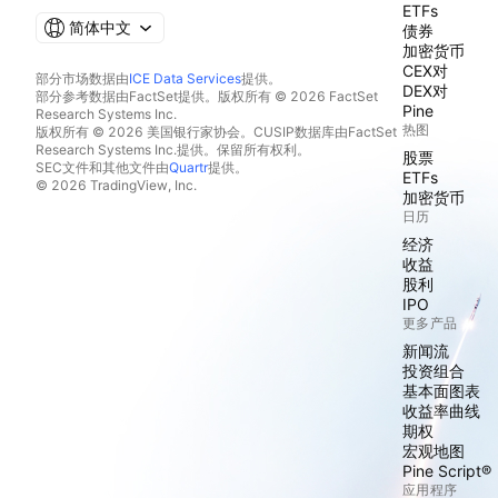
ETFs
简体中文
债券
加密货币
CEX对
部分市场数据由
ICE Data Services
提供。
DEX对
部分参考数据由FactSet提供。版权所有 © 2026 FactSet
Pine
Research Systems Inc.
热图
版权所有 © 2026 美国银行家协会。CUSIP数据库由FactSet
Research Systems Inc.提供。保留所有权利。
股票
SEC文件和其他文件由
Quartr
提供。
ETFs
© 2026 TradingView, Inc.
加密货币
日历
经济
收益
股利
IPO
更多产品
新闻流
投资组合
基本面图表
收益率曲线
期权
宏观地图
Pine Script®
应用程序