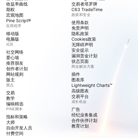
收益率曲线
交易者塔罗牌
期权
C63 TradeTime
宏观地图
政策和安全
Pine Script®
使用条款
应用程序
免责声明
移动版
隐私政策
电脑版
Cookies政策
社区
无障碍声明
安全提示
社交网络
漏洞赏金计划
爱心墙
状态页面
推荐朋友
商业解决方案
创作者计划
网站规则
插件
版主
图表库
观点
Lightweight Charts™
高级图表
交易
交易平台
教学
成长机会
编辑精选
PINE脚本
广告
经纪业务集成
指标和策略
合作伙伴计划
大师
教育计划
自由开发人员
付费空间