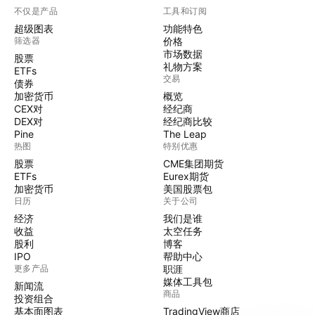
不仅是产品
工具和订阅
超级图表
功能特色
筛选器
价格
市场数据
股票
礼物方案
ETFs
交易
债券
加密货币
概览
CEX对
经纪商
DEX对
经纪商比较
Pine
The Leap
热图
特别优惠
股票
CME集团期货
ETFs
Eurex期货
加密货币
美国股票包
日历
关于公司
经济
我们是谁
收益
太空任务
股利
博客
IPO
帮助中心
更多产品
职涯
媒体工具包
新闻流
商品
投资组合
基本面图表
TradingView商店