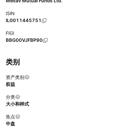
Meitav Mutual Funds Ltd.
ISIN
IL0011445751
FIGI
BBG00VJFBP90
类别
资产类别
权益
分类
大小和样式
焦点
中盘