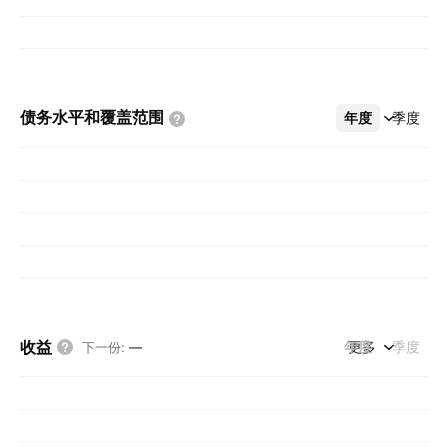
债务水平和覆盖范围
年度
更多
季度
收益
年度
更多
季度
下一份
:
—