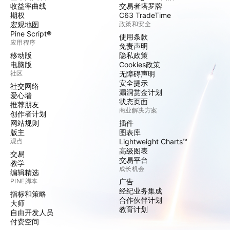
收益率曲线
交易者塔罗牌
期权
C63 TradeTime
宏观地图
政策和安全
Pine Script®
使用条款
应用程序
免责声明
移动版
隐私政策
电脑版
Cookies政策
社区
无障碍声明
安全提示
社交网络
漏洞赏金计划
爱心墙
状态页面
推荐朋友
商业解决方案
创作者计划
网站规则
插件
版主
图表库
观点
Lightweight Charts™
高级图表
交易
交易平台
教学
成长机会
编辑精选
PINE脚本
广告
经纪业务集成
指标和策略
合作伙伴计划
大师
教育计划
自由开发人员
付费空间