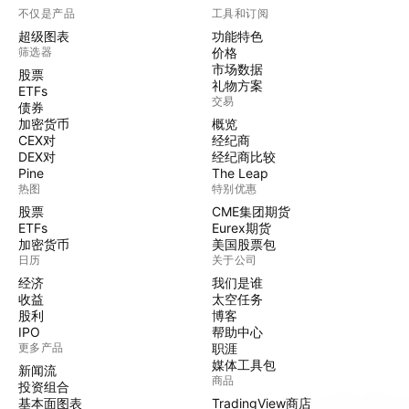
不仅是产品
工具和订阅
超级图表
功能特色
筛选器
价格
市场数据
股票
礼物方案
ETFs
交易
债券
加密货币
概览
CEX对
经纪商
DEX对
经纪商比较
Pine
The Leap
热图
特别优惠
股票
CME集团期货
ETFs
Eurex期货
加密货币
美国股票包
日历
关于公司
经济
我们是谁
收益
太空任务
股利
博客
IPO
帮助中心
更多产品
职涯
媒体工具包
新闻流
商品
投资组合
基本面图表
TradingView商店