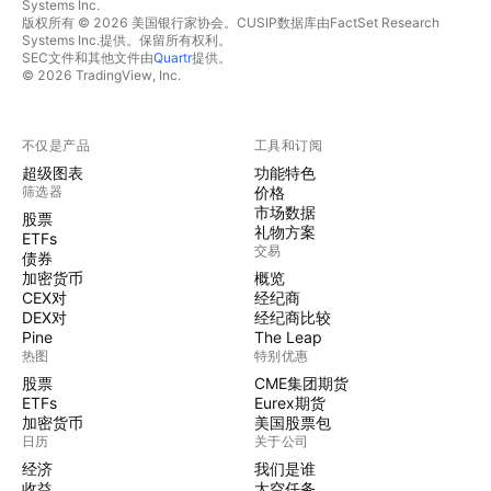
Systems Inc.
版权所有 © 2026 美国银行家协会。CUSIP数据库由FactSet Research
Systems Inc.提供。保留所有权利。
SEC文件和其他文件由
Quartr
提供。
© 2026 TradingView, Inc.
不仅是产品
工具和订阅
超级图表
功能特色
筛选器
价格
市场数据
股票
礼物方案
ETFs
交易
债券
加密货币
概览
CEX对
经纪商
DEX对
经纪商比较
Pine
The Leap
热图
特别优惠
股票
CME集团期货
ETFs
Eurex期货
加密货币
美国股票包
日历
关于公司
经济
我们是谁
收益
太空任务