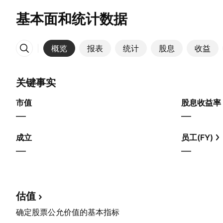
基本面和统计数据
概览
报表
统计
股息
收益
更多
关键事实
市值
股息收益率
—
—
成立
员工(FY)
—
—
估值
确定股票公允价值的基本指标