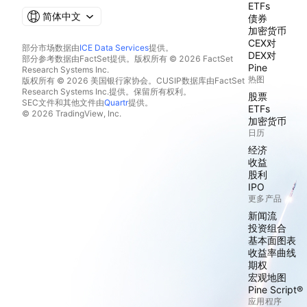
ETFs
简体中文
债券
加密货币
CEX对
部分市场数据由
ICE Data Services
提供。
DEX对
部分参考数据由FactSet提供。版权所有 © 2026 FactSet
Pine
Research Systems Inc.
热图
版权所有 © 2026 美国银行家协会。CUSIP数据库由FactSet
Research Systems Inc.提供。保留所有权利。
股票
SEC文件和其他文件由
Quartr
提供。
ETFs
© 2026 TradingView, Inc.
加密货币
日历
经济
收益
股利
IPO
更多产品
新闻流
投资组合
基本面图表
收益率曲线
期权
宏观地图
Pine Script®
应用程序