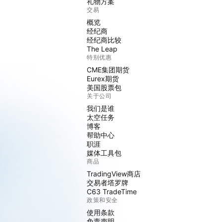
礼物方案
交易
概览
经纪商
经纪商比较
The Leap
特别优惠
CME集团期货
Eurex期货
美国股票包
关于公司
我们是谁
太空任务
博客
帮助中心
职涯
媒体工具包
商品
TradingView商店
交易者塔罗牌
C63 TradeTime
政策和安全
使用条款
免责声明