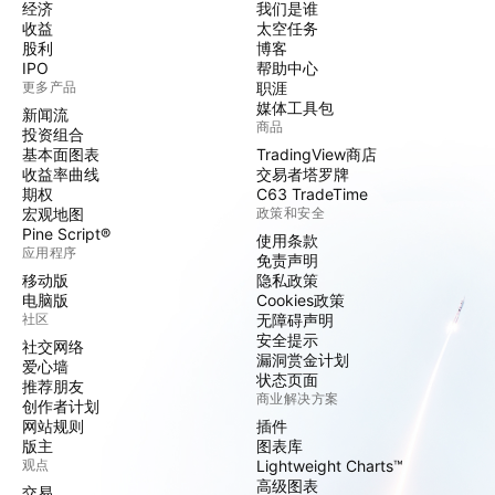
经济
我们是谁
收益
太空任务
股利
博客
IPO
帮助中心
更多产品
职涯
媒体工具包
新闻流
商品
投资组合
基本面图表
TradingView商店
收益率曲线
交易者塔罗牌
期权
C63 TradeTime
宏观地图
政策和安全
Pine Script®
使用条款
应用程序
免责声明
移动版
隐私政策
电脑版
Cookies政策
社区
无障碍声明
安全提示
社交网络
漏洞赏金计划
爱心墙
状态页面
推荐朋友
商业解决方案
创作者计划
网站规则
插件
版主
图表库
观点
Lightweight Charts™
高级图表
交易