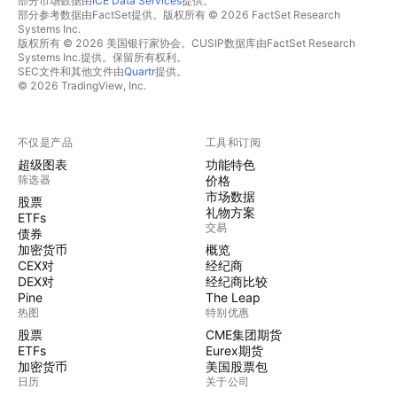
部分市场数据由
ICE Data Services
提供。
部分参考数据由FactSet提供。版权所有 © 2026 FactSet Research
Systems Inc.
版权所有 © 2026 美国银行家协会。CUSIP数据库由FactSet Research
Systems Inc.提供。保留所有权利。
SEC文件和其他文件由
Quartr
提供。
© 2026 TradingView, Inc.
不仅是产品
工具和订阅
超级图表
功能特色
筛选器
价格
市场数据
股票
礼物方案
ETFs
交易
债券
加密货币
概览
CEX对
经纪商
DEX对
经纪商比较
Pine
The Leap
热图
特别优惠
股票
CME集团期货
ETFs
Eurex期货
加密货币
美国股票包
日历
关于公司