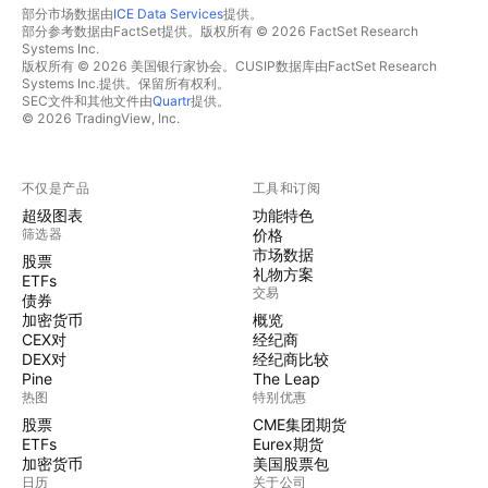
部分市场数据由
ICE Data Services
提供。
部分参考数据由FactSet提供。版权所有 © 2026 FactSet Research
Systems Inc.
版权所有 © 2026 美国银行家协会。CUSIP数据库由FactSet Research
Systems Inc.提供。保留所有权利。
SEC文件和其他文件由
Quartr
提供。
© 2026 TradingView, Inc.
不仅是产品
工具和订阅
超级图表
功能特色
筛选器
价格
市场数据
股票
礼物方案
ETFs
交易
债券
加密货币
概览
CEX对
经纪商
DEX对
经纪商比较
Pine
The Leap
热图
特别优惠
股票
CME集团期货
ETFs
Eurex期货
加密货币
美国股票包
日历
关于公司