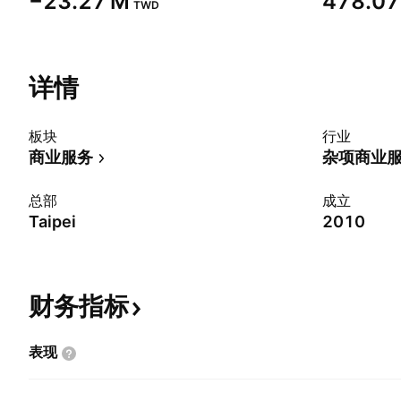
‪−23.27 M‬
‪478.07
TWD
详情
板块
行业
商业服务
杂项商业
总部
成立
Taipei
2010
财务指标
表现