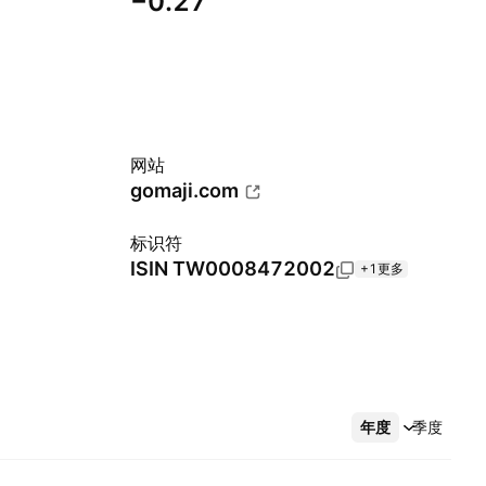
−0.27
网站
gomaji.com
标识符
ISIN
TW0008472002
+1更多
年度
更多
季度