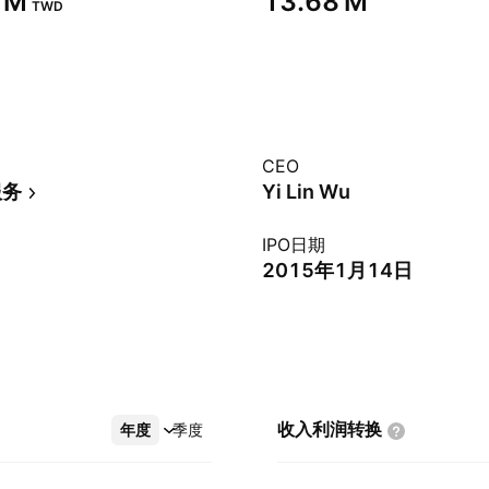
 M‬
‪13.68 M‬
TWD
CEO
服务
Yi Lin Wu
IPO日期
2015年1月14日
收入利润转换
年度
更多
季度