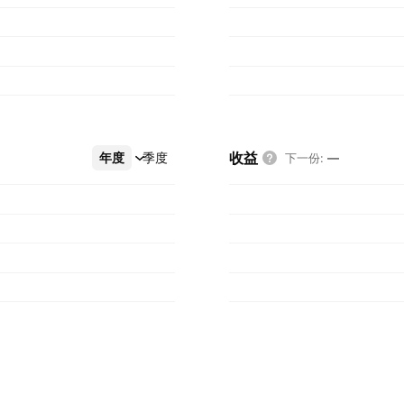
收益
年度
更多
季度
下一份
:
—