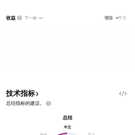
收益
年度
更多
季度
下一份
:
—
技术指标
总结指标的建议。
总结
中立
卖出
买入