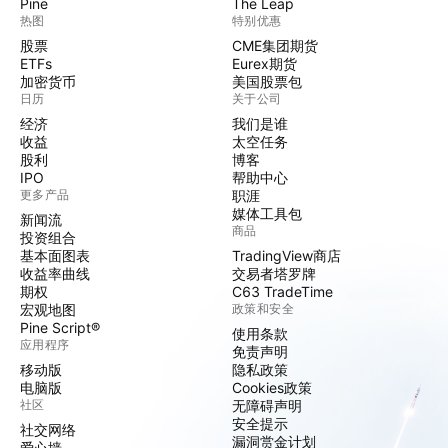
Pine
The Leap
热图
特别优惠
股票
CME集团期货
ETFs
Eurex期货
加密货币
美国股票包
日历
关于公司
经济
我们是谁
收益
太空任务
股利
博客
IPO
帮助中心
更多产品
职涯
媒体工具包
新闻流
商品
投资组合
基本面图表
TradingView商店
收益率曲线
交易者塔罗牌
期权
C63 TradeTime
宏观地图
政策和安全
Pine Script®
使用条款
应用程序
免责声明
移动版
隐私政策
电脑版
Cookies政策
社区
无障碍声明
安全提示
社交网络
漏洞赏金计划
爱心墙