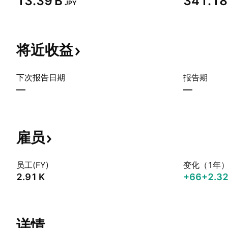
‪13.39 B‬
‪341.18 
JPY
将近收益
下次报告日期
报告期
—
—
雇员
员工(FY)
变化（1年
‪2.91 K‬
+66
+2.3
详情