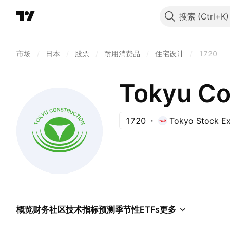
搜索
市场
/
日本
/
股票
/
耐用消费品
/
住宅设计
/
1720
Tokyu Con
1720
Tokyo Stock E
概览
财务
社区
技术指标
预测
季节性
ETFs
更多