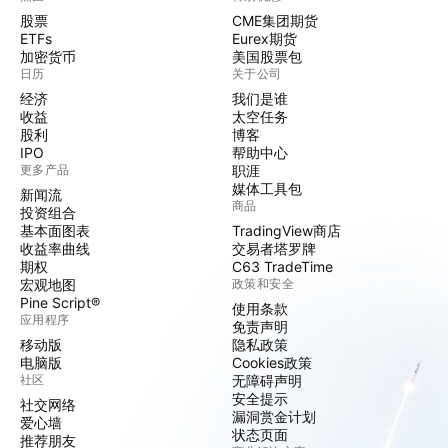
股票
CME集团期货
ETFs
Eurex期货
加密货币
美国股票包
日历
关于公司
经济
我们是谁
收益
太空任务
股利
博客
IPO
帮助中心
更多产品
职涯
媒体工具包
新闻流
商品
投资组合
基本面图表
TradingView商店
收益率曲线
交易者塔罗牌
期权
C63 TradeTime
宏观地图
政策和安全
Pine Script®
使用条款
应用程序
免责声明
移动版
隐私政策
电脑版
Cookies政策
社区
无障碍声明
安全提示
社交网络
漏洞赏金计划
爱心墙
状态页面
推荐朋友