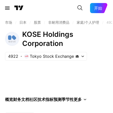
开始
市场
/
日本
/
股票
/
非耐用消费品
/
家庭/个人护理
/
49
KOSE Holdings
Corporation
4922
Tokyo Stock Exchange
概览
财务
文档
社区
技术指标
预测
季节性
更多