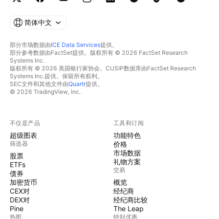
简体中文
部分市场数据由
ICE Data Services
提供。
部分参考数据由FactSet提供。版权所有 © 2026 FactSet Research
Systems Inc.
版权所有 © 2026 美国银行家协会。CUSIP数据库由FactSet Research
Systems Inc.提供。保留所有权利。
SEC文件和其他文件由
Quartr
提供。
© 2026 TradingView, Inc.
不仅是产品
工具和订阅
超级图表
功能特色
筛选器
价格
市场数据
股票
礼物方案
ETFs
交易
债券
加密货币
概览
CEX对
经纪商
DEX对
经纪商比较
Pine
The Leap
热图
特别优惠