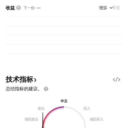
收益
年度
更多
季度
下一份
:
—
技术指标
总结指标的建议。
中立
卖出
买入
强烈卖出
强烈买入