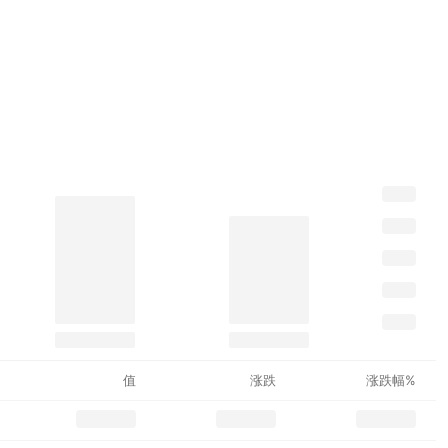
值
涨跌
涨跌幅%