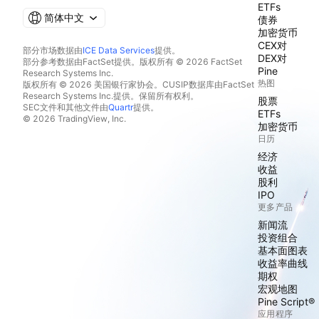
ETFs
简体中文
债券
加密货币
CEX对
部分市场数据由
ICE Data Services
提供。
DEX对
部分参考数据由FactSet提供。版权所有 © 2026 FactSet
Pine
Research Systems Inc.
热图
版权所有 © 2026 美国银行家协会。CUSIP数据库由FactSet
Research Systems Inc.提供。保留所有权利。
股票
SEC文件和其他文件由
Quartr
提供。
ETFs
© 2026 TradingView, Inc.
加密货币
日历
经济
收益
股利
IPO
更多产品
新闻流
投资组合
基本面图表
收益率曲线
期权
宏观地图
Pine Script®
应用程序