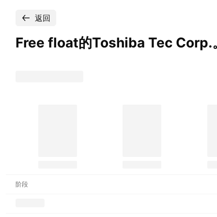
返回
Free float的Toshiba Tec
Corp
阶段