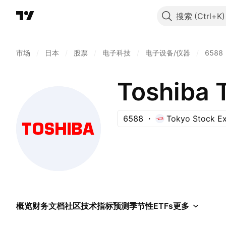
搜索
市场
/
日本
/
股票
/
电子科技
/
电子设备/仪器
/
6588
Toshiba 
6588
Tokyo Stock E
概览
财务
文档
社区
技术指标
预测
季节性
ETFs
更多