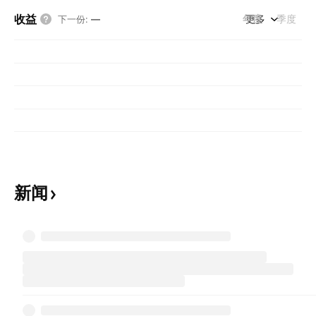
收益
年度
更多
季度
下一份
:
—
新闻