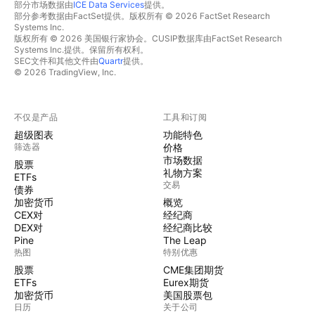
部分市场数据由
ICE Data Services
提供。
部分参考数据由FactSet提供。版权所有 © 2026 FactSet Research
Systems Inc.
版权所有 © 2026 美国银行家协会。CUSIP数据库由FactSet Research
Systems Inc.提供。保留所有权利。
SEC文件和其他文件由
Quartr
提供。
© 2026 TradingView, Inc.
不仅是产品
工具和订阅
超级图表
功能特色
筛选器
价格
市场数据
股票
礼物方案
ETFs
交易
债券
加密货币
概览
CEX对
经纪商
DEX对
经纪商比较
Pine
The Leap
热图
特别优惠
股票
CME集团期货
ETFs
Eurex期货
加密货币
美国股票包
日历
关于公司