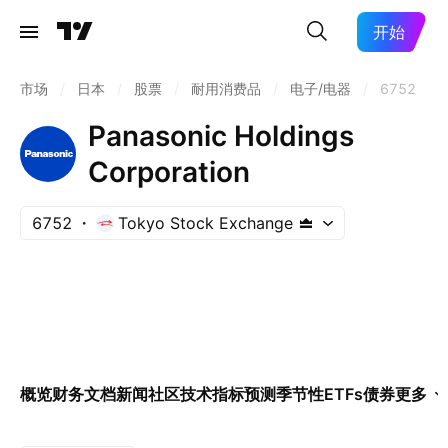
开始
市场
/
日本
/
股票
/
耐用消费品
/
电子/电器
/
6752
Panasonic Holdings
Corporation
6752
Tokyo Stock Exchange
概览
财务
文档
新闻
社区
技术指标
预测
季节性
ETFs
债券
更多