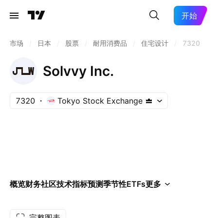
开始
市场
/
日本
/
股票
/
耐用消费品
/
住宅设计
/
7320
Solvvy Inc.
7320
Tokyo Stock Exchange
概览
财务
社区
技术指标
预测
季节性
ETFs
更多
完整图表