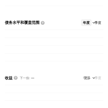
债务水平和覆盖范围
年度
更多
季度
收益
年度
更多
季度
下一份
:
—