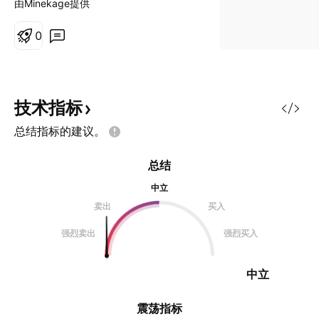
由Minekage提供
张） 今后交易一定要遵循自己的交
易规则！
0
技术指标
总结指标的建议。
总结
中立
卖出
买入
强烈卖出
强烈买入
中立
震荡指标