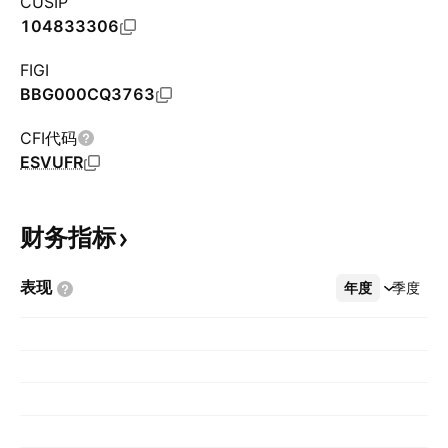
CUSIP
104833306
FIGI
BBG000CQ3763
CFI代码
ESVUFR
财务指标
表现
年度
更多
季度