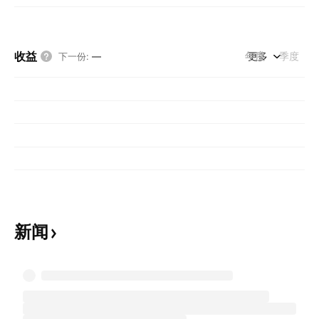
收益
年度
更多
季度
下一份
:
—
新闻