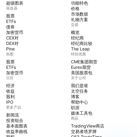
超级图表
功能特色
筛选器
价格
市场数据
股票
礼物方案
ETFs
交易
债券
加密货币
概览
CEX对
经纪商
DEX对
经纪商比较
Pine
The Leap
热图
特别优惠
股票
CME集团期货
ETFs
Eurex期货
加密货币
美国股票包
日历
关于公司
经济
我们是谁
收益
太空任务
股利
博客
IPO
帮助中心
更多产品
职涯
媒体工具包
新闻流
商品
投资组合
基本面图表
TradingView商店
收益率曲线
交易者塔罗牌
期权
C63 TradeTime