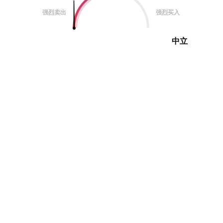
强烈卖出
强烈买入
中立