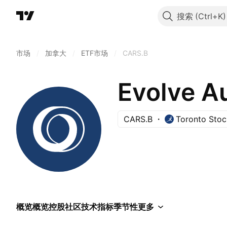
搜索
市场
/
加拿大
/
ETF市场
/
CARS.B
Evolve A
CARS.B
Toronto Sto
概览
概览
控股
社区
技术指标
季节性
更多