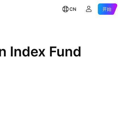
CN
开始
n Index Fund