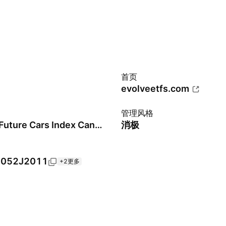
首页
evolveetfs.com
管理风格
Solactive Future Cars Index Canadian Dollar Hedged - CAD
消极
052J2011
+2更多