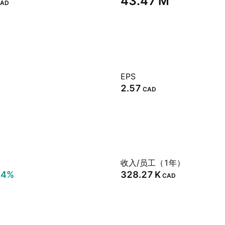
‪43.47 M‬
AD
EPS
2.57
CAD
）
收入/员工（1年）
14%
‪328.27 K‬
CAD