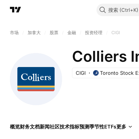
搜索
市场
/
加拿大
/
股票
/
金融
/
投资经理
/
CIGI
Colliers 
CIGI
Toronto Stock 
概览
财务
文档
新闻
社区
技术指标
预测
季节性
ETFs
更多