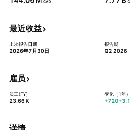
‪144.06 M‬
‪7.77 B‬
CAD
C
最近收益
上次报告日期
报告期
2026年7月30日
Q2 2026
雇员
员工(FY)
变化（1年
‪23.66 K‬
+720
+3.
详情