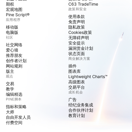
期权
C63 TradeTime
宏观地图
政策和安全
Pine Script®
使用条款
应用程序
免责声明
移动版
隐私政策
电脑版
Cookies政策
社区
无障碍声明
安全提示
社交网络
漏洞赏金计划
爱心墙
状态页面
推荐朋友
商业解决方案
创作者计划
网站规则
插件
版主
图表库
观点
Lightweight Charts™
高级图表
交易
交易平台
教学
成长机会
编辑精选
PINE脚本
广告
经纪业务集成
指标和策略
合作伙伴计划
大师
教育计划
自由开发人员
付费空间