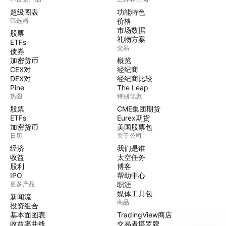
超级图表
功能特色
筛选器
价格
市场数据
股票
礼物方案
ETFs
交易
债券
加密货币
概览
CEX对
经纪商
DEX对
经纪商比较
Pine
The Leap
热图
特别优惠
股票
CME集团期货
ETFs
Eurex期货
加密货币
美国股票包
日历
关于公司
经济
我们是谁
收益
太空任务
股利
博客
IPO
帮助中心
更多产品
职涯
媒体工具包
新闻流
商品
投资组合
基本面图表
TradingView商店
收益率曲线
交易者塔罗牌