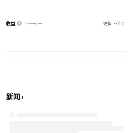
收益
年度
更多
季度
下一份
:
—
新闻