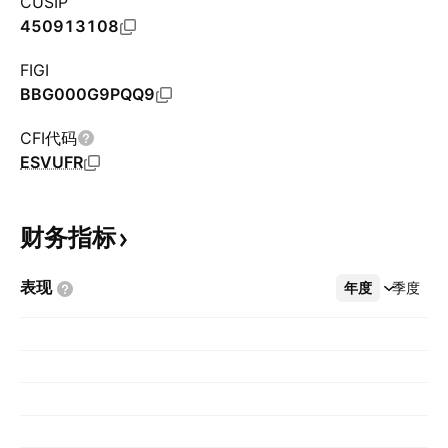
CUSIP
450913108
FIGI
BBG000G9PQQ9
CFI代码
ESVUFR
财务指标
表现
年度
更多
季度