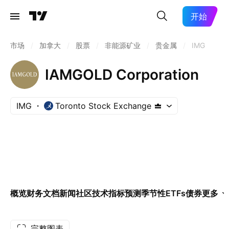
开始
市场
/
加拿大
/
股票
/
非能源矿业
/
贵金属
/
IMG
IAMGOLD Corporation
IMG
Toronto Stock Exchange
概览
财务
文档
新闻
社区
技术指标
预测
季节性
ETFs
债券
更多
完整图表