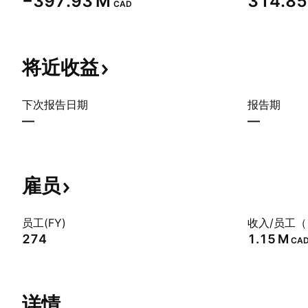
‪−397.93 M‬
‪314.85
CAD
将近收益
下次报告日期
报告期
—
—
雇员
员工(FY)
收入/员工（
274
‪1.15 M‬
CA
详情