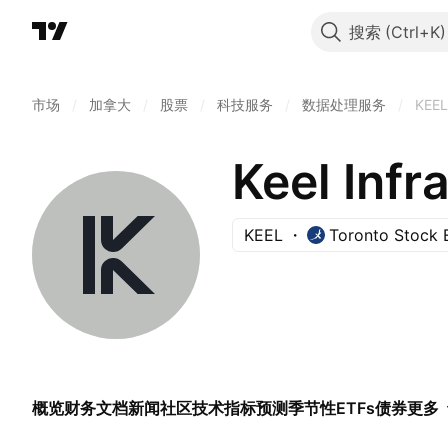
搜索
市场
/
加拿大
/
股票
/
科技服务
/
数据处理服务
/
KEEL
Keel Infr
KEEL
Toronto Stock
概览
财务
文档
新闻
社区
技术指标
预测
季节性
ETFs
债券
更多