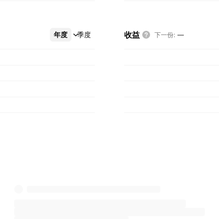
收益
年度
更多
季度
下一份
:
—