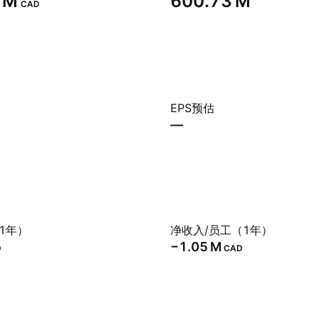
 M‬
‪600.73 M‬
CAD
EPS预估
—
1年）
净收入/员工（1年）
‪−1.05 M‬
D
CAD