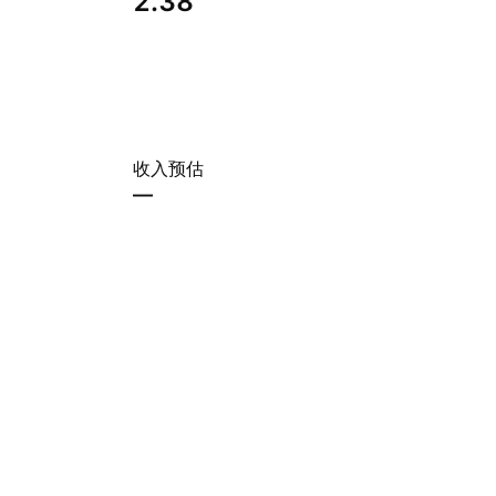
2.38
收入预估
—