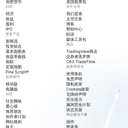
加密货币
美国股票包
日历
关于公司
经济
我们是谁
收益
太空任务
股利
博客
IPO
帮助中心
更多产品
职涯
媒体工具包
新闻流
商品
投资组合
基本面图表
TradingView商店
收益率曲线
交易者塔罗牌
期权
C63 TradeTime
宏观地图
政策和安全
Pine Script®
使用条款
应用程序
免责声明
移动版
隐私政策
电脑版
Cookies政策
社区
无障碍声明
安全提示
社交网络
漏洞赏金计划
爱心墙
状态页面
推荐朋友
商业解决方案
创作者计划
网站规则
插件
版主
图表库