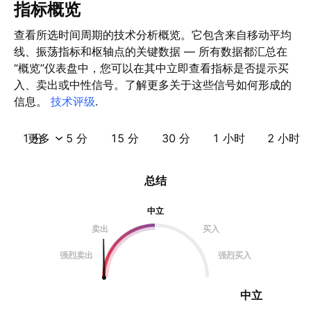
指标概览
查看所选时间周期的技术分析概览。它包含来自移动平均
线、振荡指标和枢轴点的关键数据 — 所有数据都汇总在
“概览”仪表盘中，您可以在其中立即查看指标是否提示买
入、卖出或中性信号。了解更多关于这些信号如何形成的
信息。
技术评级
.
1 分
更多
5 分
15 分
30 分
1 小时
2 小时
总结
中立
卖出
买入
强烈卖出
强烈买入
中立