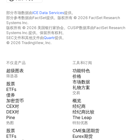
部分市场数据由
ICE Data Services
提供。
部分参考数据由FactSet提供。版权所有 © 2026 FactSet Research
Systems Inc.
版权所有 © 2026 美国银行家协会。CUSIP数据库由FactSet Research
Systems Inc.提供。保留所有权利。
SEC文件和其他文件由
Quartr
提供。
© 2026 TradingView, Inc.
不仅是产品
工具和订阅
超级图表
功能特色
筛选器
价格
市场数据
股票
礼物方案
ETFs
交易
债券
加密货币
概览
CEX对
经纪商
DEX对
经纪商比较
Pine
The Leap
热图
特别优惠
股票
CME集团期货
ETFs
Eurex期货