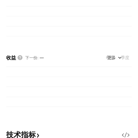
收益
年度
更多
季度
下一份
:
—
技术指标