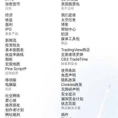
加密货币
美国股票包
日历
关于公司
经济
我们是谁
收益
太空任务
股利
博客
IPO
帮助中心
更多产品
职涯
媒体工具包
新闻流
商品
投资组合
基本面图表
TradingView商店
收益率曲线
交易者塔罗牌
期权
C63 TradeTime
宏观地图
政策和安全
Pine Script®
使用条款
应用程序
免责声明
移动版
隐私政策
电脑版
Cookies政策
社区
无障碍声明
安全提示
社交网络
漏洞赏金计划
爱心墙
状态页面
推荐朋友
商业解决方案
创作者计划
网站规则
插件