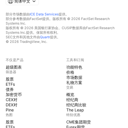
简体中文
部分市场数据由
ICE Data Services
提供。
部分参考数据由FactSet提供。版权所有 © 2026 FactSet Research
Systems Inc.
版权所有 © 2026 美国银行家协会。CUSIP数据库由FactSet Research
Systems Inc.提供。保留所有权利。
SEC文件和其他文件由
Quartr
提供。
© 2026 TradingView, Inc.
不仅是产品
工具和订阅
超级图表
功能特色
筛选器
价格
市场数据
股票
礼物方案
ETFs
交易
债券
加密货币
概览
CEX对
经纪商
DEX对
经纪商比较
Pine
The Leap
热图
特别优惠
股票
CME集团期货
ETFs
Eurex期货