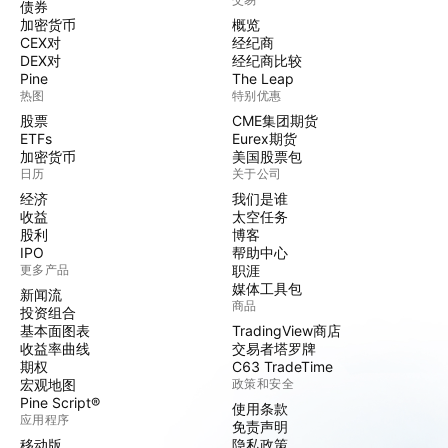
债券
加密货币
概览
CEX对
经纪商
DEX对
经纪商比较
Pine
The Leap
热图
特别优惠
股票
CME集团期货
ETFs
Eurex期货
加密货币
美国股票包
日历
关于公司
经济
我们是谁
收益
太空任务
股利
博客
IPO
帮助中心
更多产品
职涯
媒体工具包
新闻流
商品
投资组合
基本面图表
TradingView商店
收益率曲线
交易者塔罗牌
期权
C63 TradeTime
宏观地图
政策和安全
Pine Script®
使用条款
应用程序
免责声明
移动版
隐私政策