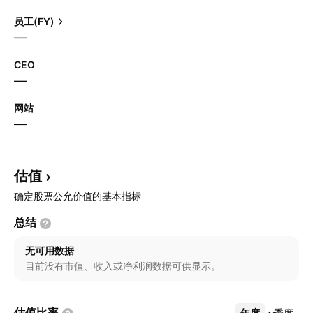
员工(FY)
—
CEO
—
网站
—
估值
确定股票公允价值的基本指标
总结
无可用数据
目前没有市值、收入或净利润数据可供显示。
估值比率
年度
更多
季度