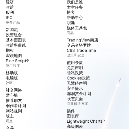
经济
我们是谁
收益
太空任务
股利
博客
IPO
帮助中心
更多产品
职涯
媒体工具包
新闻流
商品
投资组合
基本面图表
TradingView商店
收益率曲线
交易者塔罗牌
期权
C63 TradeTime
宏观地图
政策和安全
Pine Script®
使用条款
应用程序
免责声明
移动版
隐私政策
电脑版
Cookies政策
社区
无障碍声明
安全提示
社交网络
漏洞赏金计划
爱心墙
状态页面
推荐朋友
商业解决方案
创作者计划
网站规则
插件
版主
图表库
观点
Lightweight Charts™
高级图表
交易